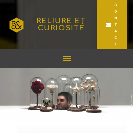
C
O
N
RELIURE ET
T
CURIOSITÉ
A
C
T