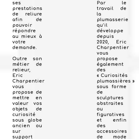
ses
Par le
prestations
travail de
de reliure
la
afin de
plumasserie
pouvoir
qu’il
répondre
développe
au mieux à
depuis
votre
2020, Eric
demande.
Charpentier
vous
Outre son
propose
métier de
également
relieur,
des
Eric
« Curiosités
Charpentier
plumassières »
vous
sous forme
propose de
de
mettre en
sculptures
valeur vos
abstraites
objets de
ou
curiosité
figuratives
sous globe
et enfin
ancien ou
des
sur
accessoires
support
de mode