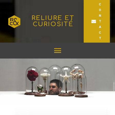
C
O
N
RELIURE ET
T
CURIOSITÉ
A
C
T