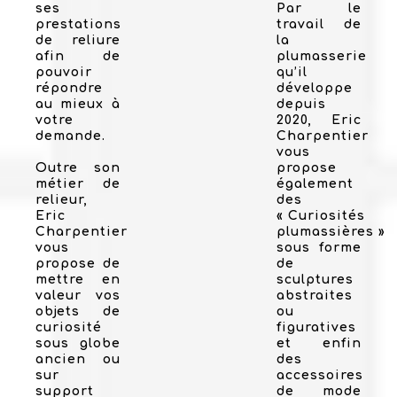
ses
Par le
prestations
travail de
de reliure
la
afin de
plumasserie
pouvoir
qu’il
répondre
développe
au mieux à
depuis
votre
2020, Eric
demande.
Charpentier
vous
Outre son
propose
métier de
également
relieur,
des
Eric
« Curiosités
Charpentier
plumassières »
vous
sous forme
propose de
de
mettre en
sculptures
valeur vos
abstraites
objets de
ou
curiosité
figuratives
sous globe
et enfin
ancien ou
des
sur
accessoires
support
de mode