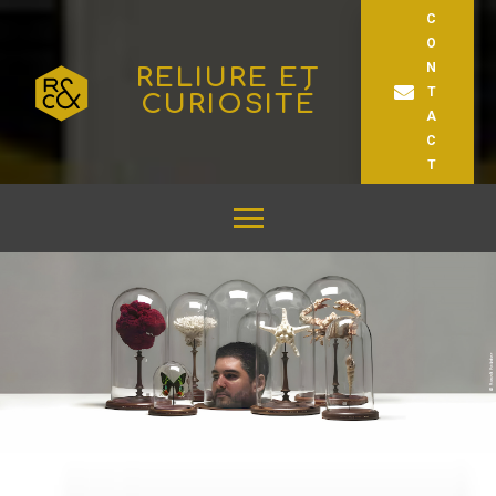
C
O
N
RELIURE ET
T
CURIOSITÉ
A
C
T