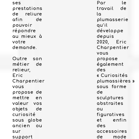
ses
Par le
prestations
travail de
de reliure
la
afin de
plumasserie
pouvoir
qu’il
répondre
développe
au mieux à
depuis
votre
2020, Eric
demande.
Charpentier
vous
Outre son
propose
métier de
également
relieur,
des
Eric
« Curiosités
Charpentier
plumassières »
vous
sous forme
propose de
de
mettre en
sculptures
valeur vos
abstraites
objets de
ou
curiosité
figuratives
sous globe
et enfin
ancien ou
des
sur
accessoires
support
de mode