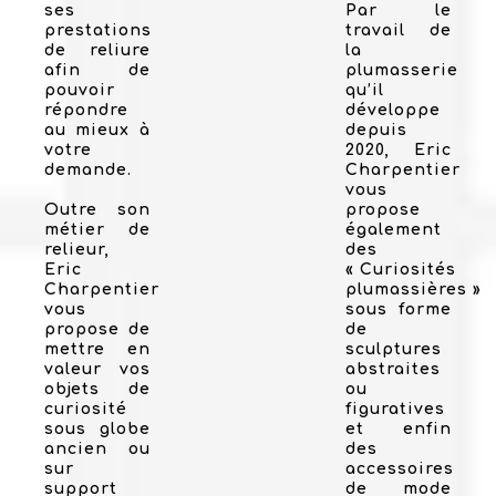
ses
Par le
prestations
travail de
de reliure
la
afin de
plumasserie
pouvoir
qu’il
répondre
développe
au mieux à
depuis
votre
2020, Eric
demande.
Charpentier
vous
Outre son
propose
métier de
également
relieur,
des
Eric
« Curiosités
Charpentier
plumassières »
vous
sous forme
propose de
de
mettre en
sculptures
valeur vos
abstraites
objets de
ou
curiosité
figuratives
sous globe
et enfin
ancien ou
des
sur
accessoires
support
de mode