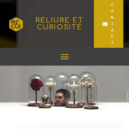
C
O
N
RELIURE ET
T
CURIOSITÉ
A
C
T