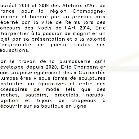
auréat 2014 et 2018 des Ateliers d’Art de
France pour la région Champagne-
Ardenne et honoré par un premier prix
décerné par la ville de Reims lors des
concours des Noëls de l’Art 2014, Eric
harpentier à la passion de magnifier un
bjet par sa présentation et a la volonté
d’empreindre de poésie toutes ses
éalisations.
Par le travail de la plumasserie qu’il
éveloppe depuis 2020, Eric Charpentier
ous propose également des « Curiosités
lumassières » sous forme de sculptures
abstraites ou figuratives et enfin des
accessoires de mode tels que des
broches, sautoirs, bracelets, nœuds-
papillon et bijoux de chapeaux à
écouvrir sur sa boutique en ligne.