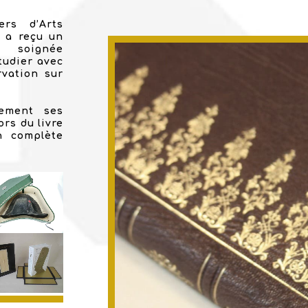
ers d’Arts
r a reçu un
e soignée
tudier avec
rvation sur
lement ses
rs du livre
n complète