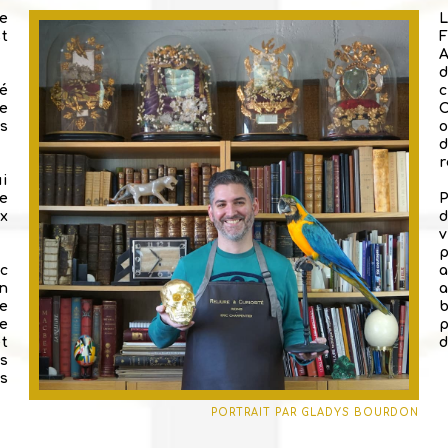
le
L
t
ié
ie
C
s
o
r
ui
e
ux
d
v
p
c
n
be
re
et
d
s
s
PORTRAIT PAR GLADYS BOURDON