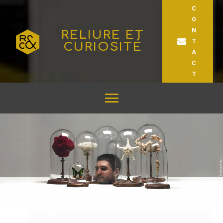
C
O
N
RELIURE ET
T
CURIOSITÉ
A
C
T