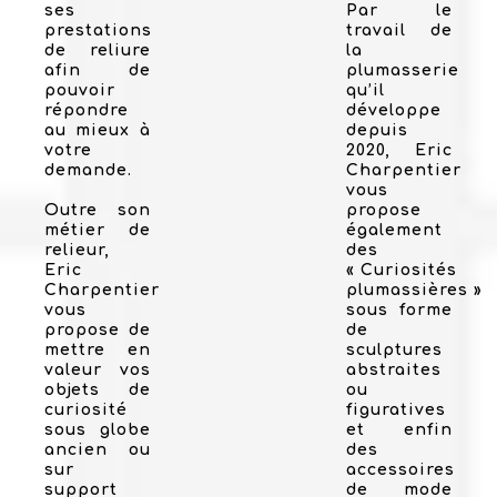
ses
Par le
prestations
travail de
de reliure
la
afin de
plumasserie
pouvoir
qu’il
répondre
développe
au mieux à
depuis
votre
2020, Eric
demande.
Charpentier
vous
Outre son
propose
métier de
également
relieur,
des
Eric
« Curiosités
Charpentier
plumassières »
vous
sous forme
propose de
de
mettre en
sculptures
valeur vos
abstraites
objets de
ou
curiosité
figuratives
sous globe
et enfin
ancien ou
des
sur
accessoires
support
de mode