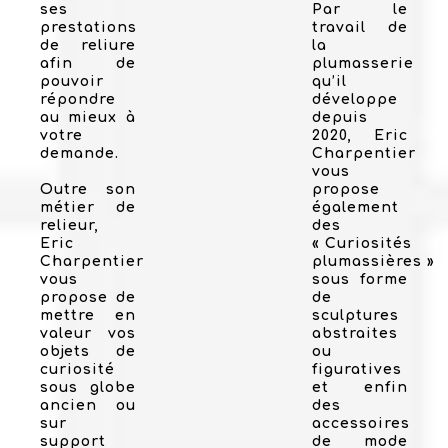
ses
Par le
prestations
travail de
de reliure
la
afin de
plumasserie
pouvoir
qu’il
répondre
développe
au mieux à
depuis
votre
2020, Eric
demande.
Charpentier
vous
Outre son
propose
métier de
également
relieur,
des
Eric
« Curiosités
Charpentier
plumassières »
vous
sous forme
propose de
de
mettre en
sculptures
valeur vos
abstraites
objets de
ou
curiosité
figuratives
sous globe
et enfin
ancien ou
des
sur
accessoires
support
de mode