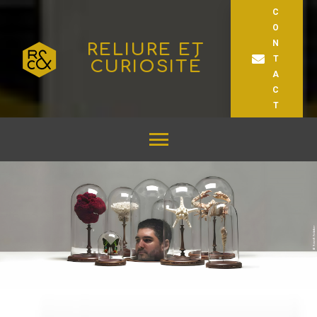
C
O
N
RELIURE ET
T
CURIOSITÉ
A
C
T