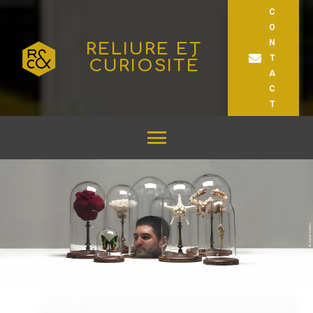
C
O
N
RELIURE ET
T
CURIOSITÉ
A
C
T