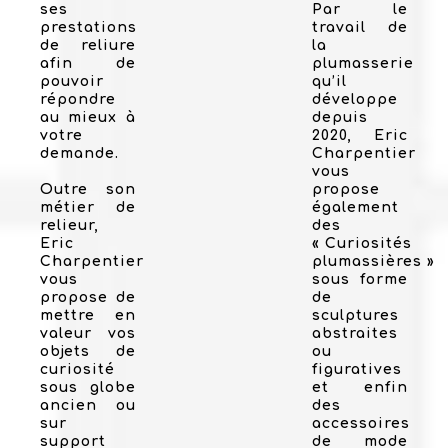
ses
Par le
prestations
travail de
de reliure
la
afin de
plumasserie
pouvoir
qu’il
répondre
développe
au mieux à
depuis
votre
2020, Eric
demande.
Charpentier
vous
Outre son
propose
métier de
également
relieur,
des
Eric
« Curiosités
Charpentier
plumassières »
vous
sous forme
propose de
de
mettre en
sculptures
valeur vos
abstraites
objets de
ou
curiosité
figuratives
sous globe
et enfin
ancien ou
des
sur
accessoires
support
de mode