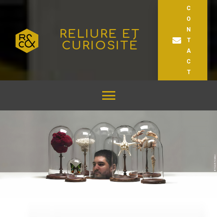
C
O
N
RELIURE ET
T
CURIOSITÉ
A
C
T