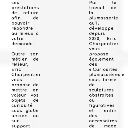
ses
Par le
prestations
travail de
de reliure
la
afin de
plumasserie
pouvoir
qu’il
répondre
développe
au mieux à
depuis
votre
2020, Eric
demande.
Charpentier
vous
Outre son
propose
métier de
également
relieur,
des
Eric
« Curiosités
Charpentier
plumassières »
vous
sous forme
propose de
de
mettre en
sculptures
valeur vos
abstraites
objets de
ou
curiosité
figuratives
sous globe
et enfin
ancien ou
des
sur
accessoires
support
de mode