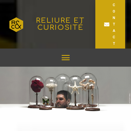
C
O
N
RELIURE ET
T
CURIOSITÉ
A
C
T