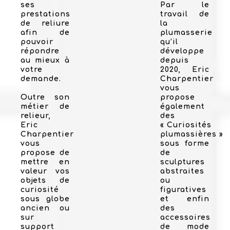
ses
Par le
prestations
travail de
de reliure
la
afin de
plumasserie
pouvoir
qu’il
répondre
développe
au mieux à
depuis
votre
2020, Eric
demande.
Charpentier
vous
Outre son
propose
métier de
également
relieur,
des
Eric
« Curiosités
Charpentier
plumassières »
vous
sous forme
propose de
de
mettre en
sculptures
valeur vos
abstraites
objets de
ou
curiosité
figuratives
sous globe
et enfin
ancien ou
des
sur
accessoires
support
de mode