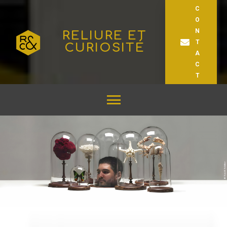
C
O
N
RELIURE ET
T
CURIOSITÉ
A
C
T