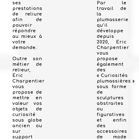
ses
Par le
prestations
travail de
de reliure
la
afin de
plumasserie
pouvoir
qu’il
répondre
développe
au mieux à
depuis
votre
2020, Eric
demande.
Charpentier
vous
Outre son
propose
métier de
également
relieur,
des
Eric
« Curiosités
Charpentier
plumassières »
vous
sous forme
propose de
de
mettre en
sculptures
valeur vos
abstraites
objets de
ou
curiosité
figuratives
sous globe
et enfin
ancien ou
des
sur
accessoires
support
de mode