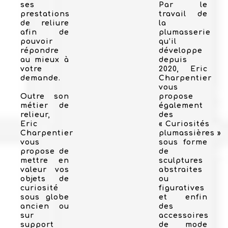
ses
Par le
prestations
travail de
de reliure
la
afin de
plumasserie
pouvoir
qu’il
répondre
développe
au mieux à
depuis
votre
2020, Eric
demande.
Charpentier
vous
Outre son
propose
métier de
également
relieur,
des
Eric
« Curiosités
Charpentier
plumassières »
vous
sous forme
propose de
de
mettre en
sculptures
valeur vos
abstraites
objets de
ou
curiosité
figuratives
sous globe
et enfin
ancien ou
des
sur
accessoires
support
de mode