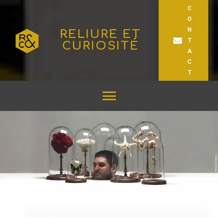
C
O
N
RELIURE ET
T
CURIOSITÉ
A
C
T