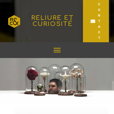
C
O
N
RELIURE ET
T
CURIOSITÉ
A
C
T