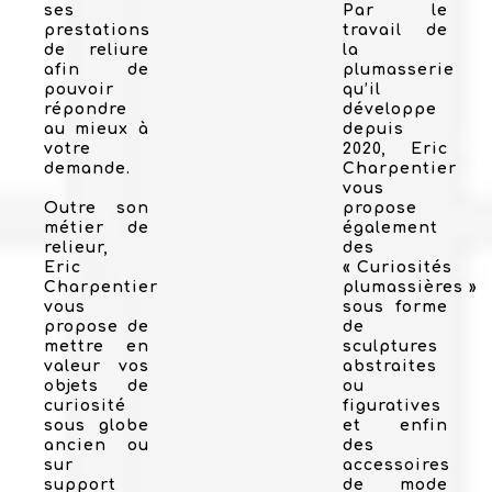
ses
Par le
prestations
travail de
de reliure
la
afin de
plumasserie
pouvoir
qu’il
répondre
développe
au mieux à
depuis
votre
2020, Eric
demande.
Charpentier
vous
Outre son
propose
métier de
également
relieur,
des
Eric
« Curiosités
Charpentier
plumassières »
vous
sous forme
propose de
de
mettre en
sculptures
valeur vos
abstraites
objets de
ou
curiosité
figuratives
sous globe
et enfin
ancien ou
des
sur
accessoires
support
de mode