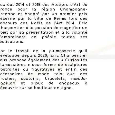
auréat 2014 et 2018 des Ateliers d’Art de
France pour la région Champagne-
Ardenne et honoré par un premier prix
décerné par la ville de Reims lors des
concours des Noëls de l’Art 2014, Eric
harpentier à la passion de magnifier un
bjet par sa présentation et a la volonté
d’empreindre de poésie toutes ses
éalisations.
Par le travail de la plumasserie qu’il
éveloppe depuis 2020, Eric Charpentier
ous propose également des « Curiosités
lumassières » sous forme de sculptures
abstraites ou figuratives et enfin des
accessoires de mode tels que des
broches, sautoirs, bracelets, nœuds-
papillon et bijoux de chapeaux à
écouvrir sur sa boutique en ligne.