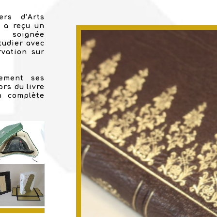
ers d’Arts
r a reçu un
e soignée
tudier avec
rvation sur
lement ses
rs du livre
n complète