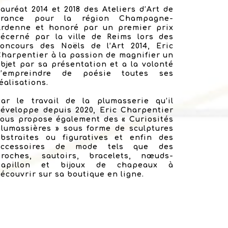
auréat 2014 et 2018 des Ateliers d’Art de
France pour la région Champagne-
Ardenne et honoré par un premier prix
décerné par la ville de Reims lors des
concours des Noëls de l’Art 2014, Eric
harpentier à la passion de magnifier un
bjet par sa présentation et a la volonté
d’empreindre de poésie toutes ses
éalisations.
Par le travail de la plumasserie qu’il
éveloppe depuis 2020, Eric Charpentier
ous propose également des « Curiosités
lumassières » sous forme de sculptures
abstraites ou figuratives et enfin des
accessoires de mode tels que des
broches, sautoirs, bracelets, nœuds-
papillon et bijoux de chapeaux à
écouvrir sur sa boutique en ligne.