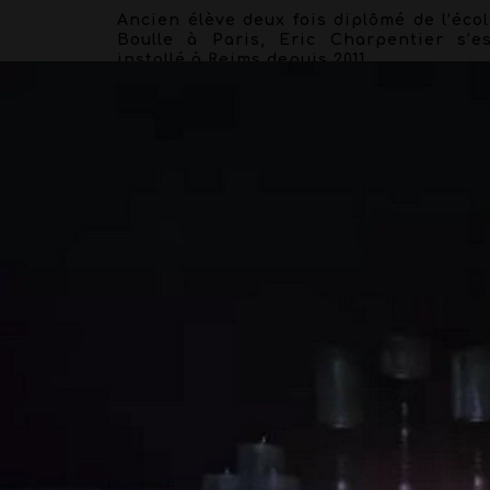
Ancien élève deux fois diplômé de l’éco
Boulle à Paris, Eric Charpentier s’es
installé à Reims depuis 2011.
Au sein de l’atelier de coworking déd
aux arts graphiques Hyperespace, il rel
et restaure tous types d’ouvrage
anciens, modernes et contemporains.
Son savoir-faire en dorure sur cuir l
permet de compléter ses prestations d
reliure afin de pouvoir répondre au mie
à votre demande.
Outre son métier de relieur, Eri
Charpentier vous propose de mettre e
valeur vos objets de curiosité sous glo
ancien ou sur support adapté sur mesu
grâce à ses connaissances techniques 
esthétiques de mise en valeur d’objet
d’art acquises au sein des plus grand
musées français.