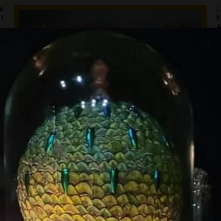
le
L
t
ié
ie
C
s
o
r
ui
e
ux
d
v
p
c
n
be
re
et
d
s
s
PORTRAIT PAR GLADYS BOURDON