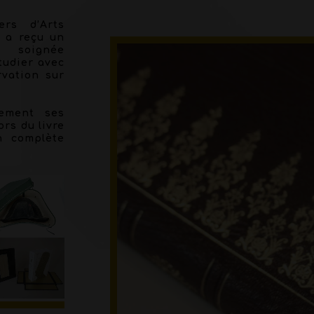
ers d’Arts
r a reçu un
e soignée
tudier avec
rvation sur
lement ses
rs du livre
n complète