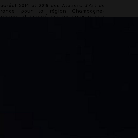
auréat 2014 et 2018 des Ateliers d’Art de
France pour la région Champagne-
Ardenne et honoré par un premier prix
décerné par la ville de Reims lors des
concours des Noëls de l’Art 2014, Eric
harpentier à la passion de magnifier un
bjet par sa présentation et a la volonté
d’empreindre de poésie toutes ses
éalisations.
Par le travail de la plumasserie qu’il
éveloppe depuis 2020, Eric Charpentier
ous propose également des « Curiosités
lumassières » sous forme de sculptures
abstraites ou figuratives et enfin des
accessoires de mode tels que des
broches, sautoirs, bracelets, nœuds-
papillon et bijoux de chapeaux à
écouvrir sur sa boutique en ligne.