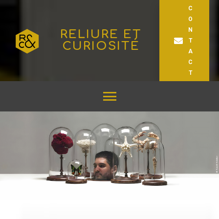
C
O
N
RELIURE ET
T
CURIOSITÉ
A
C
T