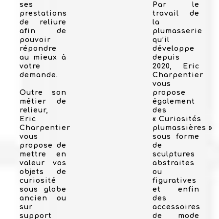
ses
Par le
prestations
travail de
de reliure
la
afin de
plumasserie
pouvoir
qu’il
répondre
développe
au mieux à
depuis
votre
2020, Eric
demande.
Charpentier
vous
Outre son
propose
métier de
également
relieur,
des
Eric
« Curiosités
Charpentier
plumassières »
vous
sous forme
propose de
de
mettre en
sculptures
valeur vos
abstraites
objets de
ou
curiosité
figuratives
sous globe
et enfin
ancien ou
des
sur
accessoires
support
de mode