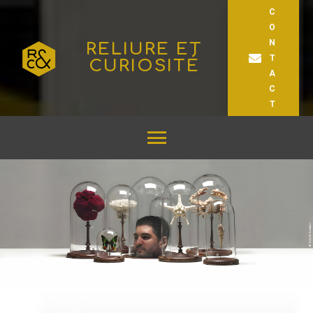
C
O
N
RELIURE ET
T
CURIOSITÉ
A
C
T