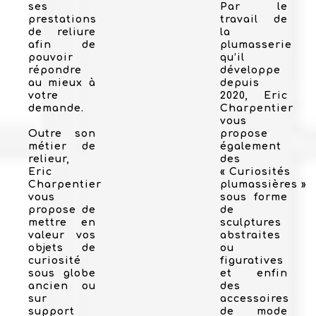
ses
Par le
prestations
travail de
de reliure
la
afin de
plumasserie
pouvoir
qu’il
répondre
développe
au mieux à
depuis
votre
2020, Eric
demande.
Charpentier
vous
Outre son
propose
métier de
également
relieur,
des
Eric
« Curiosités
Charpentier
plumassières »
vous
sous forme
propose de
de
mettre en
sculptures
valeur vos
abstraites
objets de
ou
curiosité
figuratives
sous globe
et enfin
ancien ou
des
sur
accessoires
support
de mode