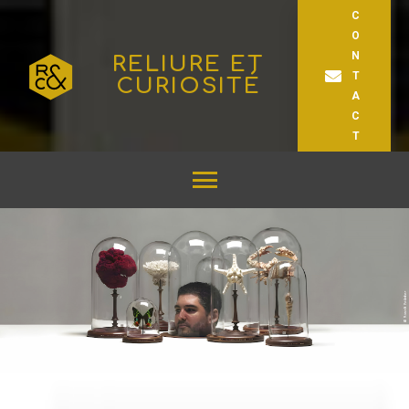
C
O
N
RELIURE ET
T
CURIOSITÉ
A
C
T