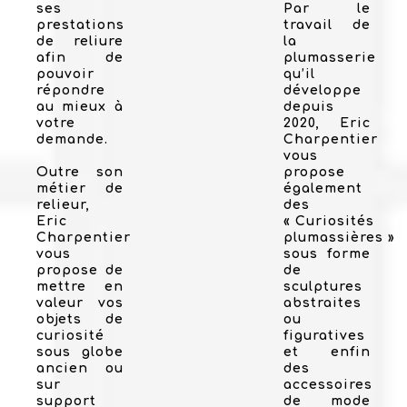
ses
Par le
prestations
travail de
de reliure
la
afin de
plumasserie
pouvoir
qu’il
répondre
développe
au mieux à
depuis
votre
2020, Eric
demande.
Charpentier
vous
Outre son
propose
métier de
également
relieur,
des
Eric
« Curiosités
Charpentier
plumassières »
vous
sous forme
propose de
de
mettre en
sculptures
valeur vos
abstraites
objets de
ou
curiosité
figuratives
sous globe
et enfin
ancien ou
des
sur
accessoires
support
de mode